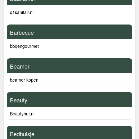
q1sanitair.nl
Barbecue
bbqengourmet
Beamer
beamer kopen
Beauty
Beautyhut.nl
Bedhuisje