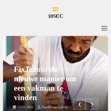
10SEC
FixJeJob: de
nieuwe manier om
een vakman te
vinden
❮
❯
13-01-2026
Harold van Lierop