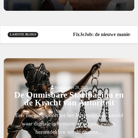
FixJeJob: de nieuwe manier om ee
LAATSTE BLOGS
-
Redactie
Apr 28, 2025
De Onmisbare Startpagina en
de Kracht van Autoriteit
Een Toegangspoort tot het InternetIn een wereld
waar digitale informatie de scepter zwaait,
herontdekken we de charme...